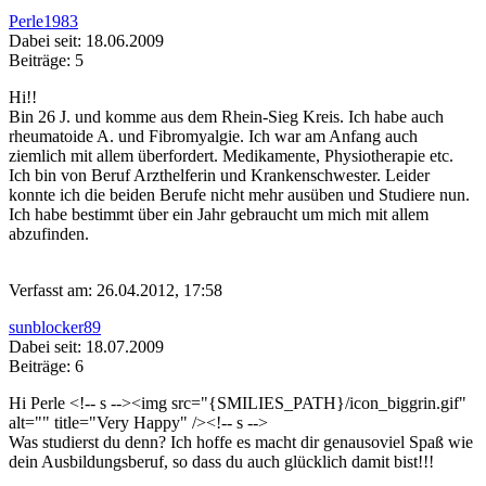
Perle1983
Dabei seit: 18.06.2009
Beiträge: 5
Hi!!
Bin 26 J. und komme aus dem Rhein-Sieg Kreis. Ich habe auch
rheumatoide A. und Fibromyalgie. Ich war am Anfang auch
ziemlich mit allem überfordert. Medikamente, Physiotherapie etc.
Ich bin von Beruf Arzthelferin und Krankenschwester. Leider
konnte ich die beiden Berufe nicht mehr ausüben und Studiere nun.
Ich habe bestimmt über ein Jahr gebraucht um mich mit allem
abzufinden.
Verfasst am: 26.04.2012, 17:58
sunblocker89
Dabei seit: 18.07.2009
Beiträge: 6
Hi Perle <!-- s
--><img src="{SMILIES_PATH}/icon_biggrin.gif"
alt="
" title="Very Happy" /><!-- s
-->
Was studierst du denn? Ich hoffe es macht dir genausoviel Spaß wie
dein Ausbildungsberuf, so dass du auch glücklich damit bist!!!