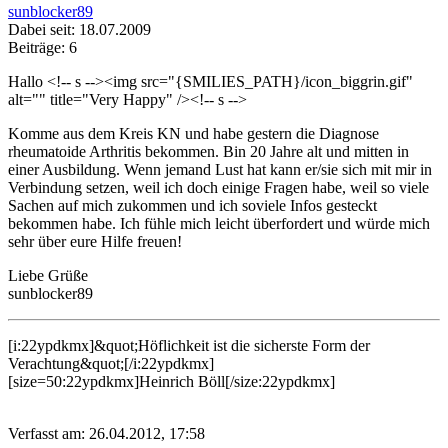
sunblocker89
Dabei seit: 18.07.2009
Beiträge: 6
Hallo <!-- s
--><img src="{SMILIES_PATH}/icon_biggrin.gif"
alt="
" title="Very Happy" /><!-- s
-->
Komme aus dem Kreis KN und habe gestern die Diagnose
rheumatoide Arthritis bekommen. Bin 20 Jahre alt und mitten in
einer Ausbildung. Wenn jemand Lust hat kann er/sie sich mit mir in
Verbindung setzen, weil ich doch einige Fragen habe, weil so viele
Sachen auf mich zukommen und ich soviele Infos gesteckt
bekommen habe. Ich fühle mich leicht überfordert und würde mich
sehr über eure Hilfe freuen!
Liebe Grüße
sunblocker89
[i:22ypdkmx]&quot;Höflichkeit ist die sicherste Form der
Verachtung&quot;[/i:22ypdkmx]
[size=50:22ypdkmx]Heinrich Böll[/size:22ypdkmx]
Verfasst am: 26.04.2012, 17:58