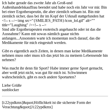
Ich habe gerade das zweite Jahr als Groß-und
Außenhandelskauffrau beendet und habe noch ein Jahr vor mir. Bin
bei einer Ergotherapeutin, die aber ziemlich seltsam ist. Bin mir
ziemlich sicher, dass bei ihr im Kopf der Urknall stattgefunden hat
<!-- s
--><img src="{SMILIES_PATH}/icon_lol.gif" alt="
"
title="Laughing" /><!-- s
-->
Sind alle Ergotherapeuten esoterisch angehaucht oder ist das die
Ausnahme? Kann mit sowas nämlich gaaar nichts
anfangen...Ansonsten warte ich momentan noch darauf, das die
Medikamente für mich eingestuft werden.
Gibt es eigentlich auch Zeiten, in denen man keine Medikamente
nehmen muss oder muss ich das jetzt bis zu meinem Lebensende hin
nehmen?
Was macht ihr denn für Sport? Habe immer gerne Sport gemacht,
aber weiß jetzt nicht, was gut für mich ist. Schwimmen
wahrscheinlich, gibt es noch andere Sportarten?
Liebe Grüße
sunblocker
[i:22ypdkmx]&quot;Höflichkeit ist die sicherste Form der
Verachtung&quot;[/i:22ypdkmx]