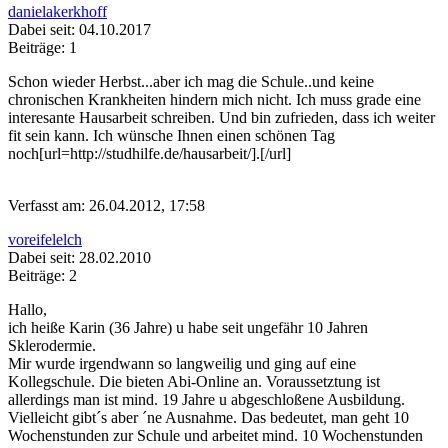
danielakerkhoff
Dabei seit: 04.10.2017
Beiträge: 1
Schon wieder Herbst...aber ich mag die Schule..und keine
chronischen Krankheiten hindern mich nicht. Ich muss grade eine
interesante Hausarbeit schreiben. Und bin zufrieden, dass ich weiter
fit sein kann. Ich wünsche Ihnen einen schönen Tag
noch[url=http://studhilfe.de/hausarbeit/].[/url]
Verfasst am: 26.04.2012, 17:58
voreifelelch
Dabei seit: 28.02.2010
Beiträge: 2
Hallo,
ich heiße Karin (36 Jahre) u habe seit ungefähr 10 Jahren
Sklerodermie.
Mir wurde irgendwann so langweilig und ging auf eine
Kollegschule. Die bieten Abi-Online an. Voraussetztung ist
allerdings man ist mind. 19 Jahre u abgeschloßene Ausbildung.
Vielleicht gibt´s aber ´ne Ausnahme. Das bedeutet, man geht 10
Wochenstunden zur Schule und arbeitet mind. 10 Wochenstunden