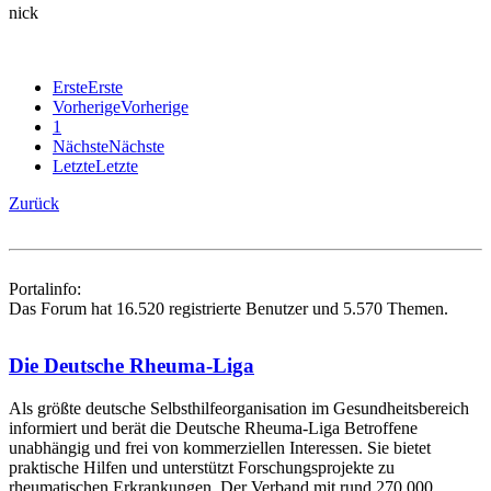
nick
Erste
Erste
Vorherige
Vorherige
1
Nächste
Nächste
Letzte
Letzte
Zurück
Portalinfo:
Das Forum hat 16.520 registrierte Benutzer und 5.570 Themen.
Die Deutsche Rheuma-Liga
Als größte deutsche Selbsthilfe­organisation im Gesundheitsbereich
informiert und berät die Deutsche Rheuma-Liga Betroffene
unabhängig und frei von kommerziellen Interessen. Sie bietet
praktische Hilfen und unterstützt Forschungsprojekte zu
rheumatischen Erkrankungen. Der Verband mit rund 270.000