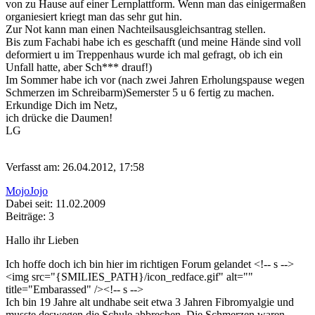
von zu Hause auf einer Lernplattform. Wenn man das einigermaßen
organiesiert kriegt man das sehr gut hin.
Zur Not kann man einen Nachteilsausgleichsantrag stellen.
Bis zum Fachabi habe ich es geschafft (und meine Hände sind voll
deformiert u im Treppenhaus wurde ich mal gefragt, ob ich ein
Unfall hatte, aber Sch*** drauf!)
Im Sommer habe ich vor (nach zwei Jahren Erholungspause wegen
Schmerzen im Schreibarm)Semerster 5 u 6 fertig zu machen.
Erkundige Dich im Netz,
ich drücke die Daumen!
LG
Verfasst am: 26.04.2012, 17:58
MojoJojo
Dabei seit: 11.02.2009
Beiträge: 3
Hallo ihr Lieben
Ich hoffe doch ich bin hier im richtigen Forum gelandet <!-- s
-->
<img src="{SMILIES_PATH}/icon_redface.gif" alt="
"
title="Embarassed" /><!-- s
-->
Ich bin 19 Jahre alt undhabe seit etwa 3 Jahren Fibromyalgie und
musste deswegen die Schule abbrechen. Die Schmerzen waren