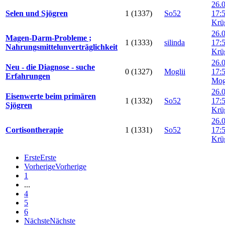
26.
Selen und Sjögren
1 (1337)
So52
17:
Krü
26.
Magen-Darm-Probleme ;
1 (1333)
silinda
17:
Nahrungsmittelunverträglichkeit
Krü
26.
Neu - die Diagnose - suche
0 (1327)
Moglii
17:
Erfahrungen
Mog
26.
Eisenwerte beim primären
1 (1332)
So52
17:
Sjögren
Krü
26.
Cortisontherapie
1 (1331)
So52
17:
Krü
Erste
Erste
Vorherige
Vorherige
1
...
4
5
6
Nächste
Nächste