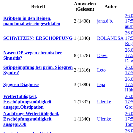
Antworten
Betreff
Autor
(Gelesen)
26.
Kribbeln in den Beinen,
2 (1438)
jana.d.b.
17:
manchmal wie eingeschlafen
aus
26.
SCHWITZEN; ERSCHÖPFUNG
1 (1346)
ROLANDSA
17:
Reg
26.
Nasen OP wegen chronischer
8 (1578)
Dawi
17:
Sinusitis?
Daw
Grippeimpfung bei prim. Sjoegren
26.
2 (1316)
Leto
Syndr.?
17:
26.
Sjögren Diagnose
3 (1380)
fepa
17:
Hüh
Wetterfühligkeit,
26.
Erschöpfungsmüdigkeit
1 (1332)
Ulerike
17:
ausgepr.Obstipation
Gro
Nachfrage Wetterfühligkeit,
26.
Erschöpfungsmüdigkeit
1 (1340)
Ulerike
17:
ausgepr.Ob
Tom
26.