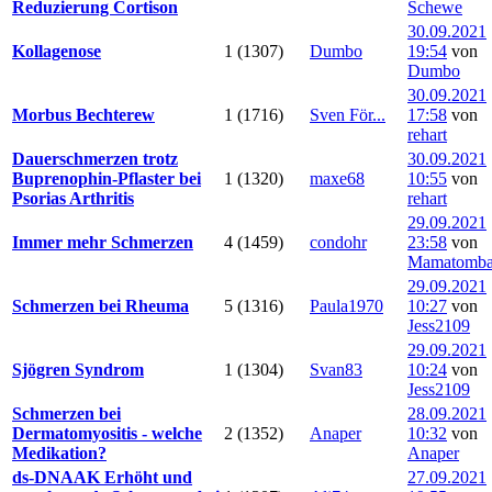
Reduzierung Cortison
Schewe
30.09.2021
Kollagenose
1 (1307)
Dumbo
19:54
von
Dumbo
30.09.2021
Morbus Bechterew
1 (1716)
Sven För...
17:58
von
rehart
Dauerschmerzen trotz
30.09.2021
Buprenophin-Pflaster bei
1 (1320)
maxe68
10:55
von
Psorias Arthritis
rehart
29.09.2021
Immer mehr Schmerzen
4 (1459)
condohr
23:58
von
Mamatomb
29.09.2021
Schmerzen bei Rheuma
5 (1316)
Paula1970
10:27
von
Jess2109
29.09.2021
Sjögren Syndrom
1 (1304)
Svan83
10:24
von
Jess2109
Schmerzen bei
28.09.2021
Dermatomyositis - welche
2 (1352)
Anaper
10:32
von
Medikation?
Anaper
ds-DNAAK Erhöht und
27.09.2021