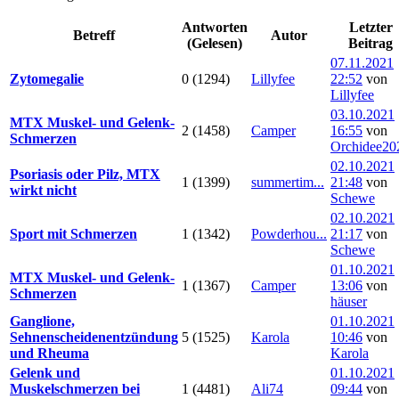
Antworten
Letzter
Betreff
Autor
(Gelesen)
Beitrag
07.11.2021
Zytomegalie
0 (1294)
Lillyfee
22:52
von
Lillyfee
03.10.2021
MTX Muskel- und Gelenk-
2 (1458)
Camper
16:55
von
Schmerzen
Orchidee20
02.10.2021
Psoriasis oder Pilz, MTX
1 (1399)
summertim...
21:48
von
wirkt nicht
Schewe
02.10.2021
Sport mit Schmerzen
1 (1342)
Powderhou...
21:17
von
Schewe
01.10.2021
MTX Muskel- und Gelenk-
1 (1367)
Camper
13:06
von
Schmerzen
häuser
Ganglione,
01.10.2021
Sehnenscheidenentzündung
5 (1525)
Karola
10:46
von
und Rheuma
Karola
Gelenk und
01.10.2021
Muskelschmerzen bei
1 (4481)
Ali74
09:44
von