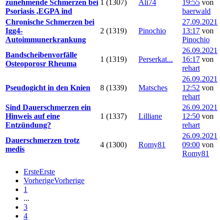
zunehmende Schmerzen bei
1 (1307)
Ali74
19:55
von
Psoriasis ,EGPA ind
baerwald
Chronische Schmerzen bei
27.09.2021
Igg4-
2 (1319)
Pinochio
13:17
von
Autoimmunerkrankung
Pinochio
26.09.2021
Bandscheibenvorfälle
1 (1319)
Perserkat...
16:17
von
Osteoporosr Rheuma
rehart
26.09.2021
Pseudogicht in den Knien
8 (1339)
Matsches
12:52
von
rehart
Sind Dauerschmerzen ein
26.09.2021
Hinweis auf eine
1 (1337)
Lilliane
12:50
von
Entzündung?
rehart
26.09.2021
Dauerschmerzen trotz
4 (1300)
Romy81
09:00
von
medis
Romy81
Erste
Erste
Vorherige
Vorherige
1
...
3
4