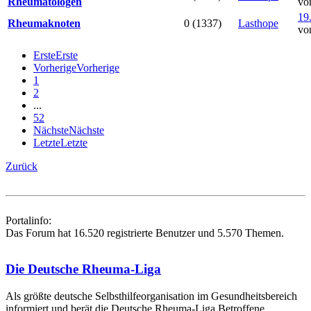
Rheumatologen
vo
19
Rheumaknoten
0 (1337)
Lasthope
vo
Erste
Erste
Vorherige
Vorherige
1
2
...
52
Nächste
Nächste
Letzte
Letzte
Zurück
Portalinfo:
Das Forum hat 16.520 registrierte Benutzer und 5.570 Themen.
Die Deutsche Rheuma-Liga
Als größte deutsche Selbsthilfe­organisation im Gesundheitsbereich
informiert und berät die Deutsche Rheuma-Liga Betroffene