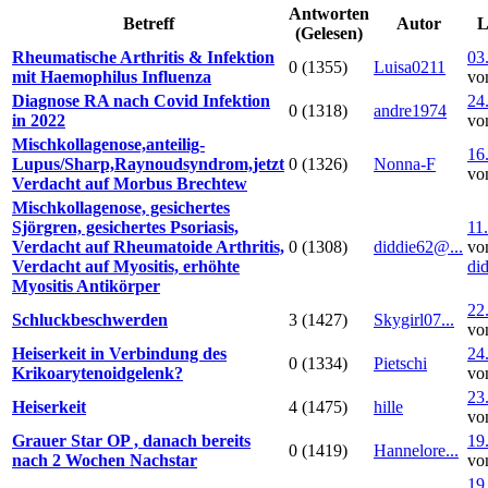
Antworten
Betreff
Autor
L
(Gelesen)
Rheumatische Arthritis & Infektion
03
0 (1355)
Luisa0211
mit Haemophilus Influenza
vo
Diagnose RA nach Covid Infektion
24
0 (1318)
andre1974
in 2022
vo
Mischkollagenose,anteilig-
16
Lupus/Sharp,Raynoudsyndrom,jetzt
0 (1326)
Nonna-F
vo
Verdacht auf Morbus Brechtew
Mischkollagenose, gesichertes
Sjörgren, gesichertes Psoriasis,
11
Verdacht auf Rheumatoide Arthritis,
0 (1308)
diddie62@...
vo
Verdacht auf Myositis, erhöhte
di
Myositis Antikörper
22
Schluckbeschwerden
3 (1427)
Skygirl07...
vo
Heiserkeit in Verbindung des
24
0 (1334)
Pietschi
Krikoarytenoidgelenk?
vo
23
Heiserkeit
4 (1475)
hille
vo
Grauer Star OP , danach bereits
19
0 (1419)
Hannelore...
nach 2 Wochen Nachstar
vo
19