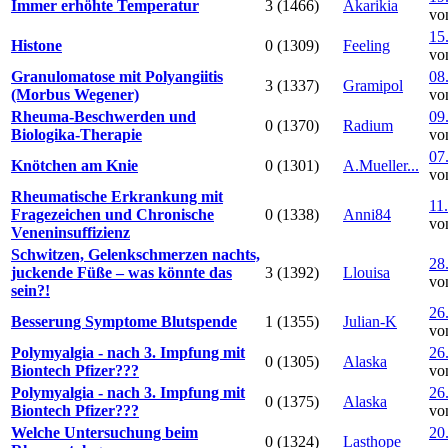
Immer erhöhte Temperatur
3 (1466)
Akarikia
vo
15
Histone
0 (1309)
Feeling
vo
Granulomatose mit Polyangiitis
08
3 (1337)
Gramipol
(Morbus Wegener)
vo
Rheuma-Beschwerden und
09
0 (1370)
Radium
Biologika-Therapie
vo
07
Knötchen am Knie
0 (1301)
A.Mueller...
vo
Rheumatische Erkrankung mit
11
Fragezeichen und Chronische
0 (1338)
Anni84
vo
Veneninsuffizienz
Schwitzen, Gelenkschmerzen nachts,
28
juckende Füße – was könnte das
3 (1392)
Llouisa
vo
sein?!
26
Besserung Symptome Blutspende
1 (1355)
Julian-K
vo
Polymyalgia - nach 3. Impfung mit
26
0 (1305)
Alaska
Biontech Pfizer???
vo
Polymyalgia - nach 3. Impfung mit
26
0 (1375)
Alaska
Biontech Pfizer???
vo
Welche Untersuchung beim
20
0 (1324)
Lasthope