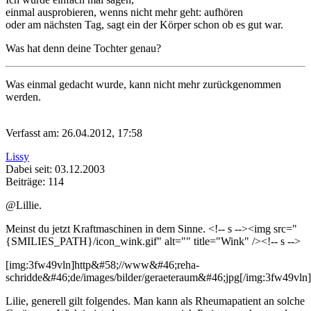
einmal ausprobieren, wenns nicht mehr geht: aufhören
oder am nächsten Tag, sagt ein der Körper schon ob es gut war.
Was hat denn deine Tochter genau?
Was einmal gedacht wurde, kann nicht mehr zurückgenommen
werden.
Verfasst am: 26.04.2012, 17:58
Lissy
Dabei seit: 03.12.2003
Beiträge: 114
@Lillie.
Meinst du jetzt Kraftmaschinen in dem Sinne. <!-- s
--><img src="
{SMILIES_PATH}/icon_wink.gif" alt="
" title="Wink" /><!-- s
-->
[img:3fw49vln]http&#58;//www&#46;reha-
schridde&#46;de/images/bilder/geraeteraum&#46;jpg[/img:3fw49vln]
Lilie, generell gilt folgendes. Man kann als Rheumapatient an solche