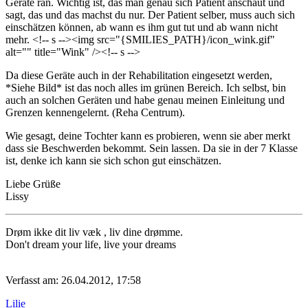
Geräte ran. Wichtig ist, das man genau sich Patient anschaut und
sagt, das und das machst du nur. Der Patient selber, muss auch sich
einschätzen können, ab wann es ihm gut tut und ab wann nicht
mehr. <!-- s
--><img src="{SMILIES_PATH}/icon_wink.gif"
alt="
" title="Wink" /><!-- s
-->
Da diese Geräte auch in der Rehabilitation eingesetzt werden,
*Siehe Bild* ist das noch alles im grünen Bereich. Ich selbst, bin
auch an solchen Geräten und habe genau meinen Einleitung und
Grenzen kennengelernt. (Reha Centrum).
Wie gesagt, deine Tochter kann es probieren, wenn sie aber merkt
dass sie Beschwerden bekommt. Sein lassen. Da sie in der 7 Klasse
ist, denke ich kann sie sich schon gut einschätzen.
Liebe Grüße
Lissy
Drøm ikke dit liv væk , liv dine drømme.
Don't dream your life, live your dreams
Verfasst am: 26.04.2012, 17:58
Lilie