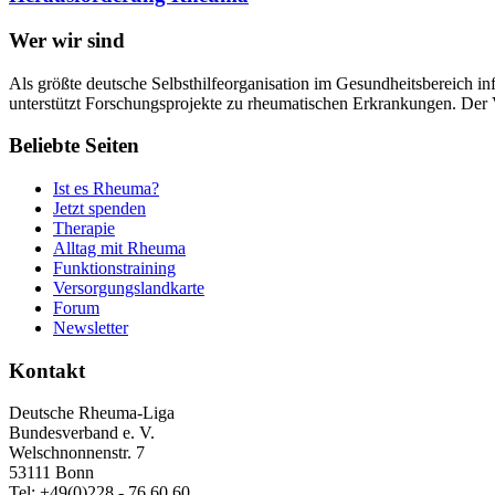
Wer wir sind
Als größte deutsche Selbsthilfeorganisation im Gesundheitsbereich in
unterstützt Forschungsprojekte zu rheumatischen Erkrankungen. Der V
Beliebte Seiten
Ist es Rheuma?
Jetzt spenden
Therapie
Alltag mit Rheuma
Funktionstraining
Versorgungslandkarte
Forum
Newsletter
Kontakt
Deutsche Rheuma-Liga
Bundesverband e. V.
Welschnonnenstr. 7
53111 Bonn
Tel: +49(0)228 - 76 60 60