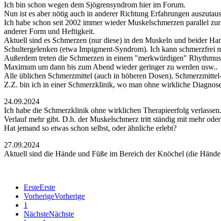
Ich bin schon wegen dem Sjögrensyndrom hier im Forum.
Nun ist es aber nötig auch in anderer Richtung Erfahrungen auszutau
Ich habe schon seit 2002 immer wieder Muskelschmerzen parallel zur
anderer Form und Heftigkeit.
Aktuell sind es Schmerzen (nur diese) in den Muskeln und beider Ha
Schultergelenken (etwa Impigment-Syndrom). Ich kann schmerzfrei m
Außerdem treten die Schmerzen in einem "merkwürdigen" Rhythmus (fa
Maximum um dann bis zum Abend wieder geringer zu werden usw..
Alle üblichen Schmerzmittel (auch in höheren Dosen), Schmerzmittel
Z.Z. bin ich in einer Schmerzklinik, wo man ohne wirkliche Diagnose
24.09.2024
Ich habe die Schmerzklinik ohne wirklichen Therapieerfolg verlassen.
Verlauf mehr gibt. D.h. der Muskelschmerz tritt ständig mit mehr o
Hat jemand so etwas schon selbst, oder ähnliche erlebt?
27.09.2024
Aktuell sind die Hände und Füße im Bereich der Knöchel (die Hände s
Erste
Erste
Vorherige
Vorherige
1
Nächste
Nächste