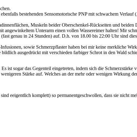
schen.
 ebenfalls bestehenden Sensomotorische PNP mit schwachem Verlauf (Ab
ndinnenflächen, Muskeln beider Oberschenkel-Rückseiten und beiden D
it angewinkeltem Unterarm einen vollen Wassereimer halten! Mir schm
st genau in 24 Stunden) auf. D.h. von 18.00 bis 22:00 Uhr sind diese
-Infusionen, sowie Schmerzpflaster haben bei mir keine merkliche Wir
 bildlich ausgedrückt mit verschieden farbiger Schrot in den Wald schi
 Es ist sogar das Gegenteil eingetreten, indem sich die Schmerzstärke 
der wenigeren Stärke auf. Welches an der mehr oder wenigen Wirkung d
ind eeigentlich komplett) so permanentgeschwollen, dass sie nicht meh