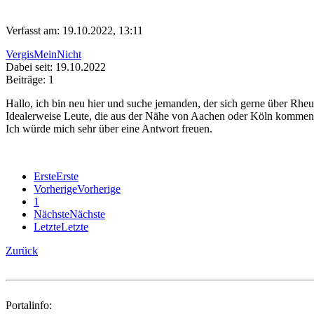
Verfasst am: 19.10.2022, 13:11
VergisMeinNicht
Dabei seit: 19.10.2022
Beiträge: 1
Hallo, ich bin neu hier und suche jemanden, der sich gerne über Rh
Idealerweise Leute, die aus der Nähe von Aachen oder Köln kommen
Ich würde mich sehr über eine Antwort freuen.
Erste
Erste
Vorherige
Vorherige
1
Nächste
Nächste
Letzte
Letzte
Zurück
Portalinfo: