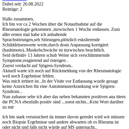
Dabei seit: 26.08.2022
Beiträge: 2
Hallo zusammen,
Ich bin vor ca 2 Wochen über die Notaufnahme auf die
Rheumatologie gekommen ,inzwischen 1 Woche entlassen. Zum
aller ersten mal habe ich anhaltende
Sprachstörungen,seh Störungen,plötzlich eskslierende
Schilddrüsenwerte werte,durch dosis Anpassung korrigiert
(hashimoto)..Muskelschwäche ist inzwischen beachtlich.
Seid definitiv 13 Jahren schub Weise sich verschlimmernde
Symptome,reagierend auf östrogen .
Zuerst verdacht auf Sjögren-Syndrom..
Aktuell warte ich noch auf Rückmeldung von der Rheumatologie
weil noch Ergebnisse fehlen.
Was mich irritiert ist...In der Visite vor Entlassung wurde gesagt
keine Anzeichen für eine Autoimmunerkrankung wie Sjögren-
Syndrom...
Nun zuhause sehe ich aber das neben bekannten positiven ana titern
die PCNA ebenfalls positiv sind ...sonst nichts...Kein Wort darüber
zu mir
Ich bin stark verunsichert da immer davon geredet wird wir müssen
noch Biopsie Ergebnisse und andere abwarten ob es Rheuma ist
oder nicht und falls nicht würde auf MS untersucht..