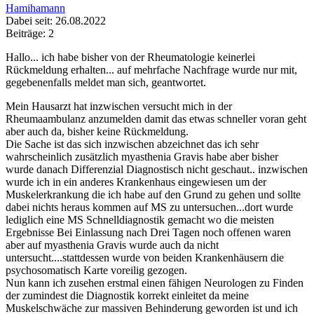
Hamihamann
Dabei seit: 26.08.2022
Beiträge: 2
Hallo... ich habe bisher von der Rheumatologie keinerlei
Rückmeldung erhalten... auf mehrfache Nachfrage wurde nur mit,
gegebenenfalls meldet man sich, geantwortet.
Mein Hausarzt hat inzwischen versucht mich in der
Rheumaambulanz anzumelden damit das etwas schneller voran geht
aber auch da, bisher keine Rückmeldung.
Die Sache ist das sich inzwischen abzeichnet das ich sehr
wahrscheinlich zusätzlich myasthenia Gravis habe aber bisher
wurde danach Differenzial Diagnostisch nicht geschaut.. inzwischen
wurde ich in ein anderes Krankenhaus eingewiesen um der
Muskelerkrankung die ich habe auf den Grund zu gehen und sollte
dabei nichts heraus kommen auf MS zu untersuchen...dort wurde
lediglich eine MS Schnelldiagnostik gemacht wo die meisten
Ergebnisse Bei Einlassung nach Drei Tagen noch offenen waren
aber auf myasthenia Gravis wurde auch da nicht
untersucht....stattdessen wurde von beiden Krankenhäusern die
psychosomatisch Karte voreilig gezogen.
Nun kann ich zusehen erstmal einen fähigen Neurologen zu Finden
der zumindest die Diagnostik korrekt einleitet da meine
Muskelschwäche zur massiven Behinderung geworden ist und ich