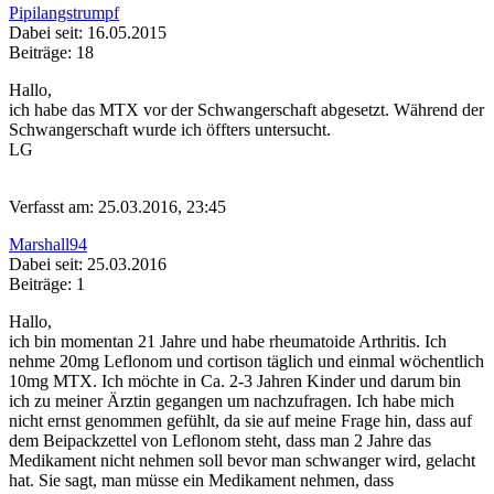
Pipilangstrumpf
Dabei seit: 16.05.2015
Beiträge: 18
Hallo,
ich habe das MTX vor der Schwangerschaft abgesetzt. Während der
Schwangerschaft wurde ich öffters untersucht.
LG
Verfasst am: 25.03.2016, 23:45
Marshall94
Dabei seit: 25.03.2016
Beiträge: 1
Hallo,
ich bin momentan 21 Jahre und habe rheumatoide Arthritis. Ich
nehme 20mg Leflonom und cortison täglich und einmal wöchentlich
10mg MTX. Ich möchte in Ca. 2-3 Jahren Kinder und darum bin
ich zu meiner Ärztin gegangen um nachzufragen. Ich habe mich
nicht ernst genommen gefühlt, da sie auf meine Frage hin, dass auf
dem Beipackzettel von Leflonom steht, dass man 2 Jahre das
Medikament nicht nehmen soll bevor man schwanger wird, gelacht
hat. Sie sagt, man müsse ein Medikament nehmen, dass