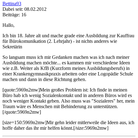
Bettina93
Dabei seit: 08.02.2012
Beiträge: 16
Hallo,
Ich bin 18. Jahre alt und mache grade eine Ausbildung zur Kauffrau
für Bürokomunikation (2. Lehrjahr) - ist nichts anderes wie
Sekretärin
So langsam muss ich mir Gedanken machen was ich nach meiner
Ausbildung machen möchte... es kammen mir verschiedene Ideen
wie z.B. Weiter als KfB (Kurzform meines Ausbildungsberufs) in
einer Krankengymnasikpraxis arbeiten oder eine Logopädie Schule
machen und dann in diese Richtung gehen.
[quote:5969n2mw]Mein großes Problem ist: Ich finde in meinen
Büro hab ich wenig Sozialenkontakt und in anderen Büros wird es
noch weniger Kontakt geben. Also muss was "Sozialeres" her, mein
Traum wäre es Menschen mit Behinderung zu unterstützen.
[/quote:5969n2mw]
[size=150:5969n2mw]Mir gehn leider mitlerweile die Ideen aus, ich
hoffe daher das ihr mir helfen könnt.[/size:5969n2mw]