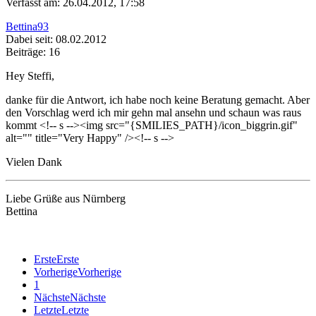
Verfasst am: 26.04.2012, 17:58
Bettina93
Dabei seit: 08.02.2012
Beiträge: 16
Hey Steffi,
danke für die Antwort, ich habe noch keine Beratung gemacht. Aber
den Vorschlag werd ich mir gehn mal ansehn und schaun was raus
kommt <!-- s
--><img src="{SMILIES_PATH}/icon_biggrin.gif"
alt="
" title="Very Happy" /><!-- s
-->
Vielen Dank
Liebe Grüße aus Nürnberg
Bettina
Erste
Erste
Vorherige
Vorherige
1
Nächste
Nächste
Letzte
Letzte