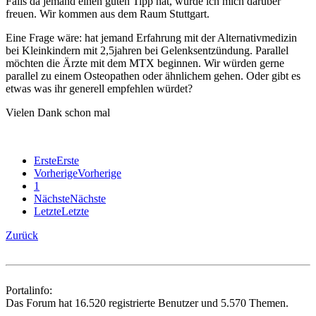
Falls da jemand einen guten Tipp hat, würde ich mich darüber
freuen. Wir kommen aus dem Raum Stuttgart.
Eine Frage wäre: hat jemand Erfahrung mit der Alternativmedizin
bei Kleinkindern mit 2,5jahren bei Gelenksentzündung. Parallel
möchten die Ärzte mit dem MTX beginnen. Wir würden gerne
parallel zu einem Osteopathen oder ähnlichem gehen. Oder gibt es
etwas was ihr generell empfehlen würdet?
Vielen Dank schon mal
Erste
Erste
Vorherige
Vorherige
1
Nächste
Nächste
Letzte
Letzte
Zurück
Portalinfo:
Das Forum hat 16.520 registrierte Benutzer und 5.570 Themen.