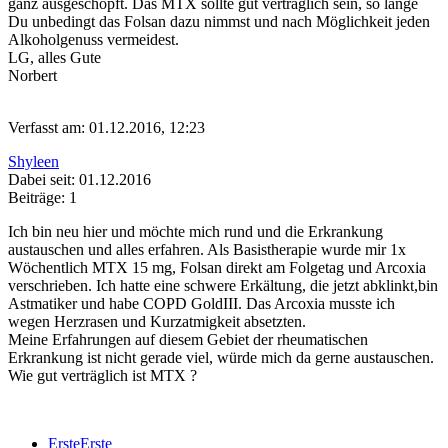
ganz ausgeschöpft. Das MTX sollte gut verträglich sein, so lange
Du unbedingt das Folsan dazu nimmst und nach Möglichkeit jeden
Alkoholgenuss vermeidest.
LG, alles Gute
Norbert
Verfasst am: 01.12.2016, 12:23
Shyleen
Dabei seit: 01.12.2016
Beiträge: 1
Ich bin neu hier und möchte mich rund und die Erkrankung
austauschen und alles erfahren. Als Basistherapie wurde mir 1x
Wöchentlich MTX 15 mg, Folsan direkt am Folgetag und Arcoxia
verschrieben. Ich hatte eine schwere Erkältung, die jetzt abklinkt,bin
Astmatiker und habe COPD GoldIII. Das Arcoxia musste ich
wegen Herzrasen und Kurzatmigkeit absetzten.
Meine Erfahrungen auf diesem Gebiet der rheumatischen
Erkrankung ist nicht gerade viel, würde mich da gerne austauschen.
Wie gut verträglich ist MTX ?
Erste
Erste