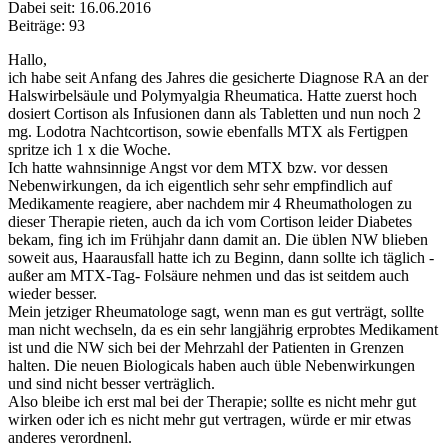
Dabei seit: 16.06.2016
Beiträge: 93
Hallo,
ich habe seit Anfang des Jahres die gesicherte Diagnose RA an der
Halswirbelsäule und Polymyalgia Rheumatica. Hatte zuerst hoch
dosiert Cortison als Infusionen dann als Tabletten und nun noch 2
mg. Lodotra Nachtcortison, sowie ebenfalls MTX als Fertigpen
spritze ich 1 x die Woche.
Ich hatte wahnsinnige Angst vor dem MTX bzw. vor dessen
Nebenwirkungen, da ich eigentlich sehr sehr empfindlich auf
Medikamente reagiere, aber nachdem mir 4 Rheumathologen zu
dieser Therapie rieten, auch da ich vom Cortison leider Diabetes
bekam, fing ich im Frühjahr dann damit an. Die üblen NW blieben
soweit aus, Haarausfall hatte ich zu Beginn, dann sollte ich täglich -
außer am MTX-Tag- Folsäure nehmen und das ist seitdem auch
wieder besser.
Mein jetziger Rheumatologe sagt, wenn man es gut verträgt, sollte
man nicht wechseln, da es ein sehr langjährig erprobtes Medikament
ist und die NW sich bei der Mehrzahl der Patienten in Grenzen
halten. Die neuen Biologicals haben auch üble Nebenwirkungen
und sind nicht besser verträglich.
Also bleibe ich erst mal bei der Therapie; sollte es nicht mehr gut
wirken oder ich es nicht mehr gut vertragen, würde er mir etwas
anderes verordnenl.