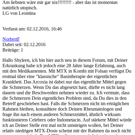
Am liebsten wäre mir gar nix!!!!!!!!! - aber das ist momentan
natürlich utopisch.
LG von Leontina
Verfasst am: 02.12.2016, 16:46
NorbertF
Dabei seit: 02.12.2016
Beiträge: 1
Hallo Shyleen, ich bin hier auch neu in diesem Forum, mit Deiner
Erkrankung habe ich jedoch eine 28 Jahre lange Erfahrung, auch
mit den Medikamenten. Mit MTX in Kombi mit Folsan verfügst Du
erstmal über eine "klassische" Basistherapie der eigentlichen
Krankheit. Das Arcoxia ist dabei nur das eigentliche Mittel gegen
die Schmerzen. Wenn Du das abgesetzt hast, dürfte es nicht lang
dauern und die Beschwerden nehmen wieder zu. Ich vermute, dass
die Schmerzen Dein eigentliches Problem sind, da Du dies in den
Betreff geschrieben hast. Falls die Schmerzen nicht im erträglichen
Rahmen bleiben, konsultiere doch Deinen Rheumatologen und
frage ihn nach einem anderen Schmerzmittel, ähnlich wirksam
funktionieren Celebrex oder Indometacin. Auf stärkere Mittel würde
ich an Deiner Stelle erst mal nicht umsteigen wollen, bei Deiner
relativ niedrigen MTX-Dosis scheint mir der Rahmen da noch nicht