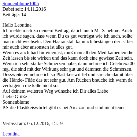
Sonnenblume1005
Dabei seit: 14.11.2016
Beiträge: 14
Hallo Leontina
Ich melde mich zu deinem Beitrag, da ich auch MTX nehme. Auch
ich würde sagen, dass wenn Du es gut verträgst wie ich auch, sollte
man nicht wechseln. Den Haarausfall kann ich bestätigen der ist bei
mir auch aber ansonsten ist alles gut.
Wenn es auch hart für einen ist, muß man all den Medikamenten die
Zeit lassen bis sie wirken und das kann doch eine gewisse Zeit sein.
Wenn ich sehr starke Schmerzen habe, dann nehme ich Celebrex200
mg, die sind mit der Wirkung sehr gut und dämmen die Schmerzen.
Dessweiteren nehme ich so Plastikeiswürfel und streiche damit über
die Hände- Füße das tut sehr gut. Am Rücken brauche ich warm da
vertrageich die kälte nicht so.
Auf deinem weiteren Weg wünsche ich Dir alles Liebe
Liebe Grüße
Sonnenblume
P.S die Plastikeiswürfel gibt es bei Amazon und sind nicht teuer.
Verfasst am: 05.12.2016, 15:19
Leontina