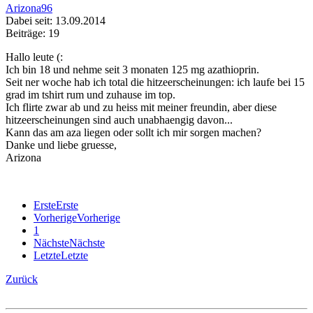
Arizona96
Dabei seit: 13.09.2014
Beiträge: 19
Hallo leute (:
Ich bin 18 und nehme seit 3 monaten 125 mg azathioprin.
Seit ner woche hab ich total die hitzeerscheinungen: ich laufe bei 15
grad im tshirt rum und zuhause im top.
Ich flirte zwar ab und zu heiss mit meiner freundin, aber diese
hitzeerscheinungen sind auch unabhaengig davon...
Kann das am aza liegen oder sollt ich mir sorgen machen?
Danke und liebe gruesse,
Arizona
Erste
Erste
Vorherige
Vorherige
1
Nächste
Nächste
Letzte
Letzte
Zurück