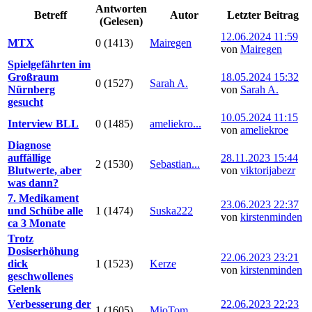
Antworten
Betreff
Autor
Letzter Beitrag
(Gelesen)
12.06.2024 11:59
MTX
0 (1413)
Mairegen
von
Mairegen
Spielgefährten im
Großraum
18.05.2024 15:32
0 (1527)
Sarah A.
Nürnberg
von
Sarah A.
gesucht
10.05.2024 11:15
Interview BLL
0 (1485)
ameliekro...
von
ameliekroe
Diagnose
auffällige
28.11.2023 15:44
2 (1530)
Sebastian...
Blutwerte, aber
von
viktorijabezr
was dann?
7. Medikament
23.06.2023 22:37
und Schübe alle
1 (1474)
Suska222
von
kirstenminden
ca 3 Monate
Trotz
Dosiserhöhung
22.06.2023 23:21
dick
1 (1523)
Kerze
von
kirstenminden
geschwollenes
Gelenk
Verbesserung der
22.06.2023 22:23
1 (1605)
MioTom