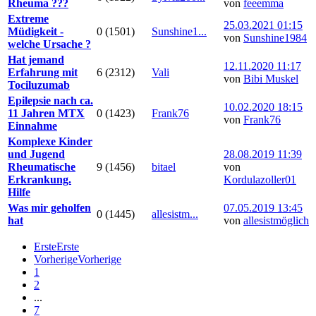
Rheuma ???
von
feeemma
Extreme
25.03.2021 01:15
Müdigkeit -
0 (1501)
Sunshine1...
von
Sunshine1984
welche Ursache ?
Hat jemand
12.11.2020 11:17
Erfahrung mit
6 (2312)
Vali
von
Bibi Muskel
Tociluzumab
Epilepsie nach ca.
10.02.2020 18:15
11 Jahren MTX
0 (1423)
Frank76
von
Frank76
Einnahme
Komplexe Kinder
und Jugend
28.08.2019 11:39
Rheumatische
9 (1456)
bitael
von
Erkrankung.
Kordulazoller01
Hilfe
Was mir geholfen
07.05.2019 13:45
0 (1445)
allesistm...
hat
von
allesistmöglich
Erste
Erste
Vorherige
Vorherige
1
2
...
7