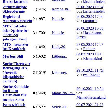
Blutzirkulation
von
kirstenminden
Zirkumskripte
20.06.2023 19:04
1 (1476)
martina_m...
Sklerodermie
von
kirstenminden
Begleitend
20.06.2023 17:06
2 (1987)
Ni_cole
Alternativmedizin
von
Oommen
MTX Tablette
20.06.2023 10:38
oder Spritze bei
3 (1700)
Ni_cole
von
Habermann-
einem 2,5
Krebs
jährigem Kind
MTX aussetzen
27.05.2023 17:27
1 (1840)
Kicky20
bei Krankheit
von
Radium
04.03.2023 13:15
Morbus Still
5 (1602)
Littlesan...
von
Blumenkind
Suche Eltern zur
Befragung JIA
29.10.2021 11:45
(Juvenile
2 (1519)
fabienner...
von
eva_kaeter
idiopathische
arthritis)
Suche Kontakte
26.10.2021 19:54
im Raum
0 (1468)
MamaRheum...
von
Darmstadt für
MamaRheumakind
meinen Sohn
Ist es wirklich
09.07.2021 21:23
6 (1522)
Sylvia200...