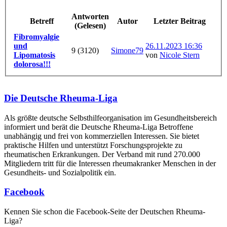
Antworten
Betreff
Autor
Letzter Beitrag
(Gelesen)
Fibromyalgie
und
26.11.2023 16:36
9 (3120)
Simone79
Lipomatosis
von
Nicole Stern
dolorosa!!!
Die Deutsche Rheuma-Liga
Als größte deutsche Selbsthilfe­organisation im Gesundheitsbereich
informiert und berät die Deutsche Rheuma-Liga Betroffene
unabhängig und frei von kommerziellen Interessen. Sie bietet
praktische Hilfen und unterstützt Forschungsprojekte zu
rheumatischen Erkrankungen. Der Verband mit rund 270.000
Mitgliedern tritt für die Interessen rheumakranker Menschen in der
Gesundheits- und Sozialpolitik ein.
Facebook
Kennen Sie schon die Facebook-Seite der Deutschen Rheuma-
Liga?