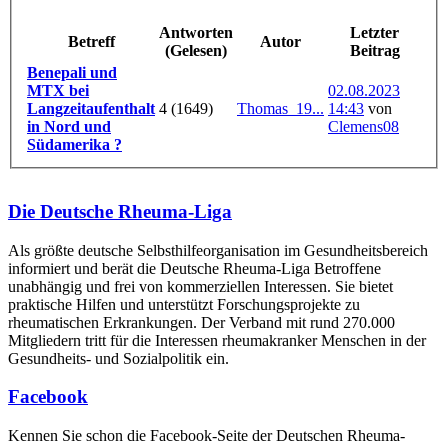
Antworten
Letzter
Betreff
Autor
(Gelesen)
Beitrag
Benepali und
MTX bei
02.08.2023
Langzeitaufenthalt
4 (1649)
Thomas_19...
14:43
von
in Nord und
Clemens08
Südamerika ?
Die Deutsche Rheuma-Liga
Als größte deutsche Selbsthilfe­organisation im Gesundheitsbereich
informiert und berät die Deutsche Rheuma-Liga Betroffene
unabhängig und frei von kommerziellen Interessen. Sie bietet
praktische Hilfen und unterstützt Forschungsprojekte zu
rheumatischen Erkrankungen. Der Verband mit rund 270.000
Mitgliedern tritt für die Interessen rheumakranker Menschen in der
Gesundheits- und Sozialpolitik ein.
Facebook
Kennen Sie schon die Facebook-Seite der Deutschen Rheuma-