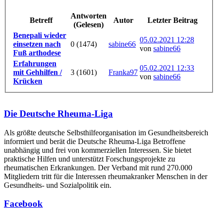
Antworten
Betreff
Autor
Letzter Beitrag
(Gelesen)
Benepali wieder
05.02.2021 12:28
einsetzen nach
0 (1474)
sabine66
von
sabine66
Fuß arthodese
Erfahrungen
05.02.2021 12:33
mit Gehhilfen /
3 (1601)
Franka97
von
sabine66
Krücken
Die Deutsche Rheuma-Liga
Als größte deutsche Selbsthilfe­organisation im Gesundheitsbereich
informiert und berät die Deutsche Rheuma-Liga Betroffene
unabhängig und frei von kommerziellen Interessen. Sie bietet
praktische Hilfen und unterstützt Forschungsprojekte zu
rheumatischen Erkrankungen. Der Verband mit rund 270.000
Mitgliedern tritt für die Interessen rheumakranker Menschen in der
Gesundheits- und Sozialpolitik ein.
Facebook