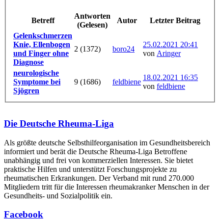
Antworten
Betreff
Autor
Letzter Beitrag
(Gelesen)
Gelenkschmerzen
Knie, Ellenbogen
25.02.2021 20:41
2 (1372)
boro24
und Finger ohne
von
Aringer
Diagnose
neurologische
18.02.2021 16:35
Symptome bei
9 (1686)
feldbiene
von
feldbiene
Sjögren
Die Deutsche Rheuma-Liga
Als größte deutsche Selbsthilfe­organisation im Gesundheitsbereich
informiert und berät die Deutsche Rheuma-Liga Betroffene
unabhängig und frei von kommerziellen Interessen. Sie bietet
praktische Hilfen und unterstützt Forschungsprojekte zu
rheumatischen Erkrankungen. Der Verband mit rund 270.000
Mitgliedern tritt für die Interessen rheumakranker Menschen in der
Gesundheits- und Sozialpolitik ein.
Facebook