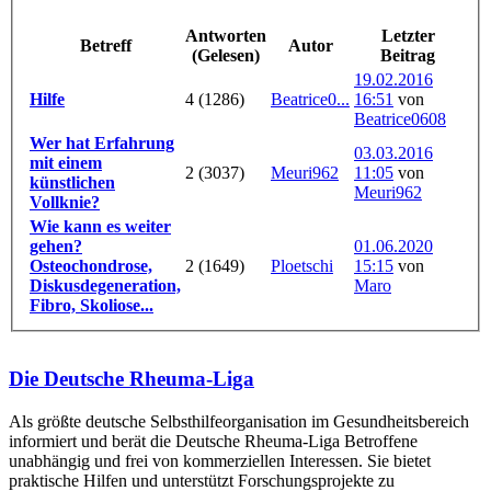
Antworten
Letzter
Betreff
Autor
(Gelesen)
Beitrag
19.02.2016
Hilfe
4 (1286)
Beatrice0...
16:51
von
Beatrice0608
Wer hat Erfahrung
03.03.2016
mit einem
2 (3037)
Meuri962
11:05
von
künstlichen
Meuri962
Vollknie?
Wie kann es weiter
gehen?
01.06.2020
Osteochondrose,
2 (1649)
Ploetschi
15:15
von
Diskusdegeneration,
Maro
Fibro, Skoliose...
Die Deutsche Rheuma-Liga
Als größte deutsche Selbsthilfe­organisation im Gesundheitsbereich
informiert und berät die Deutsche Rheuma-Liga Betroffene
unabhängig und frei von kommerziellen Interessen. Sie bietet
praktische Hilfen und unterstützt Forschungsprojekte zu