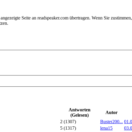
e angezeigte Seite an readspeaker.com übertragen. Wenn Sie zustimme
tzen.
Antworten
Autor
(Gelesen)
2 (1307)
Buster200...
01.
5 (1317)
lena15
03.