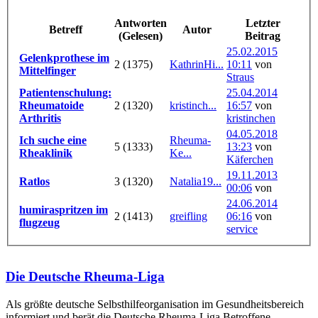
Antworten
Letzter
Betreff
Autor
(Gelesen)
Beitrag
25.02.2015
Gelenkprothese im
2 (1375)
KathrinHi...
10:11
von
Mittelfinger
Straus
Patientenschulung:
25.04.2014
Rheumatoide
2 (1320)
kristinch...
16:57
von
Arthritis
kristinchen
04.05.2018
Ich suche eine
Rheuma-
5 (1333)
13:23
von
Rheaklinik
Ke...
Käferchen
19.11.2013
Ratlos
3 (1320)
Natalia19...
00:06
von
24.06.2014
humiraspritzen im
2 (1413)
greifling
06:16
von
flugzeug
service
Die Deutsche Rheuma-Liga
Als größte deutsche Selbsthilfe­organisation im Gesundheitsbereich
informiert und berät die Deutsche Rheuma-Liga Betroffene